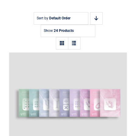
Blog
0 Artikel
Sort by
Default Order
Show
24 Products
BaPsy Komplettpaket 2026: BaPsy
Lehrbuch, 6 Übungsbücher und zwei
Simulationen