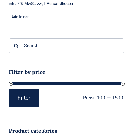
inkl. 7 % MwSt.
zzgl.
Versandkosten
Add to cart
Suche
nach:
Filter by price
Filter
Preis:
10 €
—
150 €
Min.
Max.
Preis
Preis
Product categories