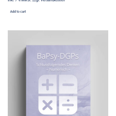
inkl. 7 % MwSt.
zzgl.
Versandkosten
Add to cart
Übungsbuch: Schlussfolgerndes
Denken numerisch