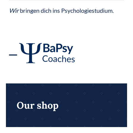
Zum
Wir
bringen dich ins Psychologiestudium.
Inhalt
springen
Toggle
Navigation
BaPsy Vorbereitung
BaPsy Bücher
Our shop
BaPsy Rechner 2026
Figural-Trainer