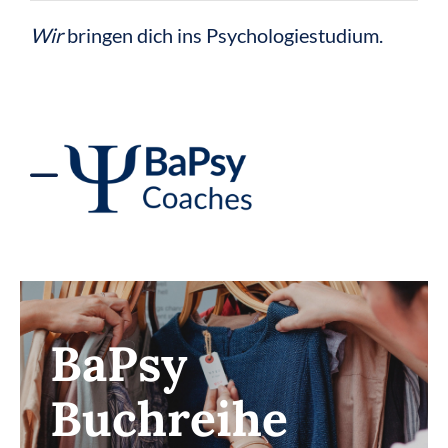
Zum
Wir
bringen dich ins Psychologiestudium.
Inhalt
springen
Toggle
Navigation
BaPsy
Vorbereitung
BaPsy
BaPsy
Bücher
Buchreihe
BaPsy