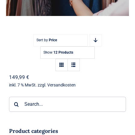
Rechner
2026
Figural-
Trainer
Sort by
Price
Blog
Show
12 Products
149,99
€
0
inkl. 7 % MwSt.
zzgl.
Versandkosten
Artikel
Suche
nach:
Product categories