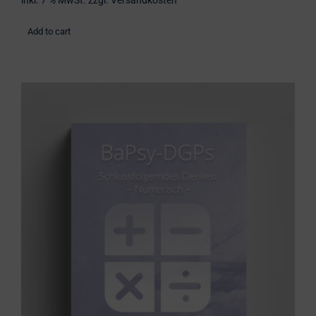
inkl. 7 % MwSt.
zzgl.
Versandkosten
Add to cart
Übungsbuch: Schlussfolgerndes
Denken numerisch