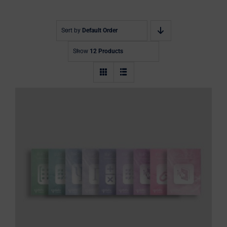
Blog
0 Artikel
Sort by
Default Order
Show
12 Products
BaPsy Komplettpaket 2026: BaPsy
Lehrbuch, 6 Übungsbücher und zwei
Simulationen