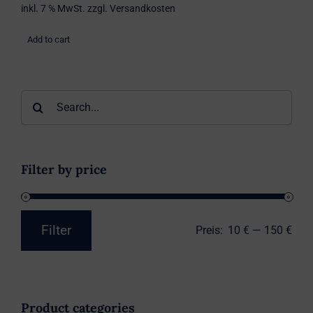
inkl. 7 % MwSt.
zzgl.
Versandkosten
Add to cart
Suche
nach:
Filter by price
Filter
Preis:
10 €
—
150 €
Min.
Max.
Preis
Preis
Product categories