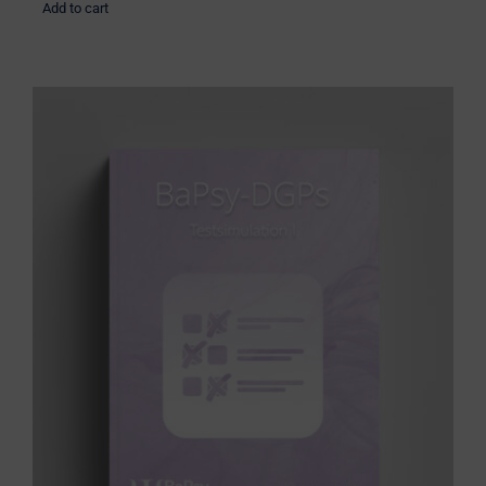
Add to cart
BaPsy Simulationsbuch 1