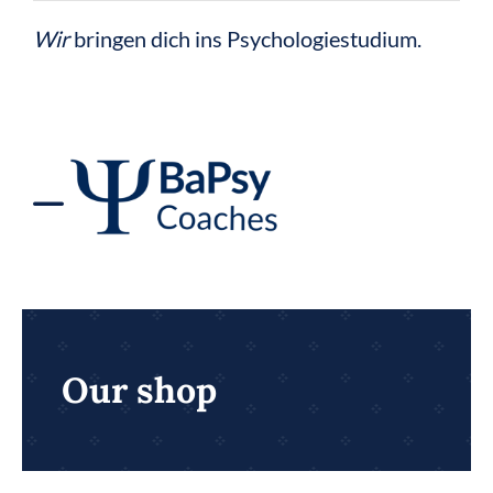
Zum
Wir
bringen dich ins Psychologiestudium.
Inhalt
springen
Toggle
Navigation
BaPsy Vorbereitung
BaPsy Bücher
Our shop
BaPsy Rechner 2026
Figural-Trainer