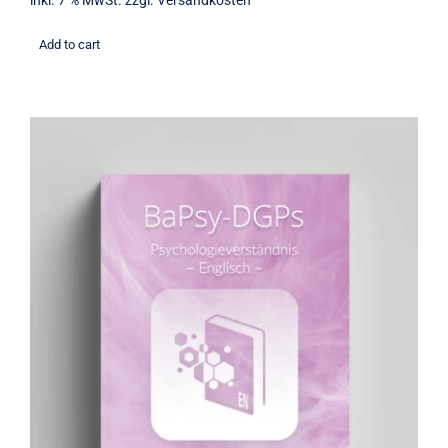
inkl. 7 % MwSt.
zzgl.
Versandkosten
Add to cart
Übungsbuch: Psychologieverständnis
(englisch)