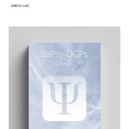
Add to cart
BaPsy Lehrbuch