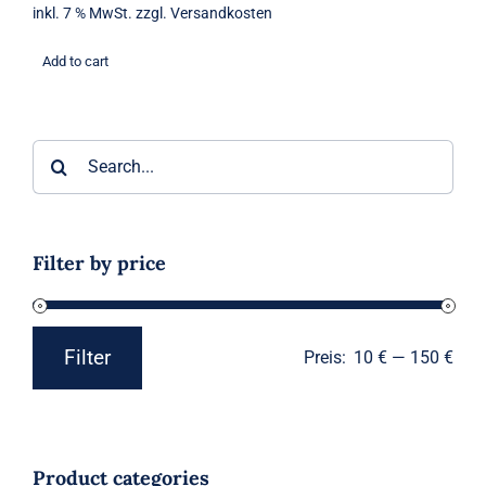
inkl. 7 % MwSt.
zzgl.
Versandkosten
Add to cart
Suche
nach:
Filter by price
Filter
Preis:
10 €
—
150 €
Min.
Max.
Preis
Preis
Product categories