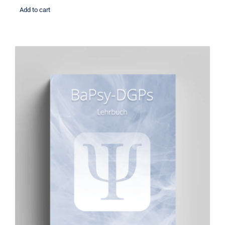
Add to cart
BaPsy Lehrbuch