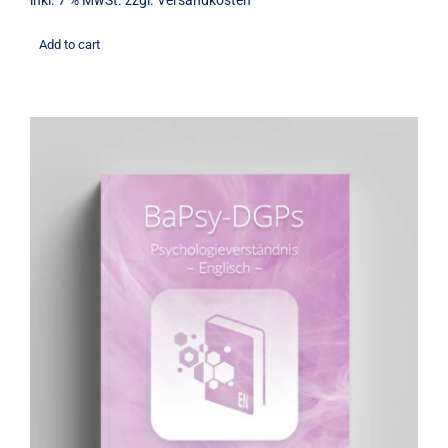
inkl. 7 % MwSt.
zzgl.
Versandkosten
Add to cart
Übungsbuch: Psychologieverständnis
(englisch)