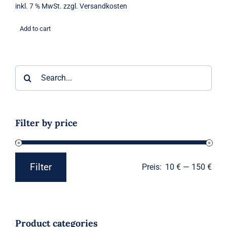
inkl. 7 % MwSt.
zzgl.
Versandkosten
Add to cart
Suche
nach:
Filter by price
Filter
Preis:
10 €
—
150 €
Min.
Max.
Preis
Preis
Product categories