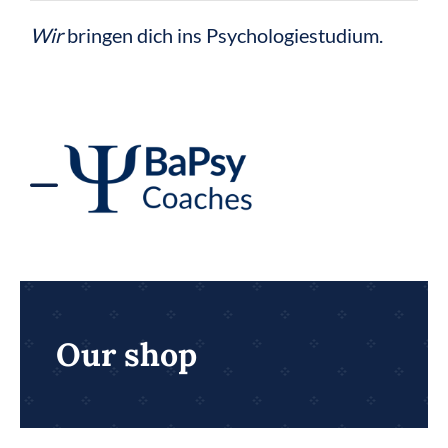
Zum
Wir
bringen dich ins Psychologiestudium.
Inhalt
springen
Toggle
Navigation
BaPsy Vorbereitung
BaPsy Bücher
Our shop
BaPsy Rechner 2026
Figural-Trainer