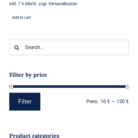
inkl. 7 % MwSt.
zzgl.
Versandkosten
Add to cart
Suche
nach:
Filter by price
Filter
Preis:
10 €
—
150 €
Min.
Max.
Preis
Preis
Product categories