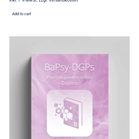
inkl. 7 % MwSt.
zzgl.
Versandkosten
Add to cart
Übungsbuch: Psychologieverständnis
(englisch)