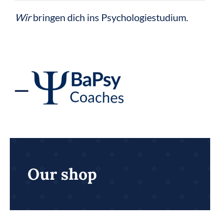
Zum
Wir
bringen dich ins Psychologiestudium.
Inhalt
springen
Toggle
Navigation
BaPsy Vorbereitung
BaPsy Bücher
Our shop
BaPsy Rechner 2026
Figural-Trainer