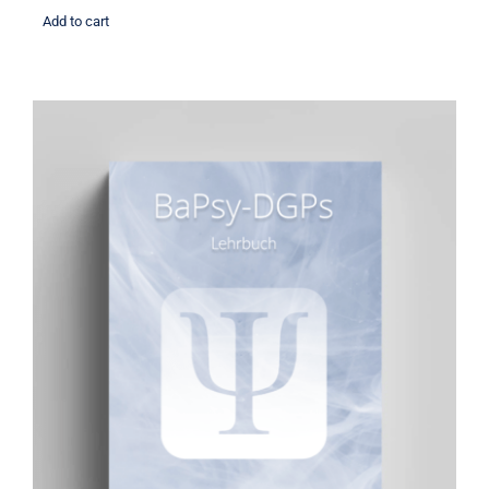
Add to cart
BaPsy Lehrbuch