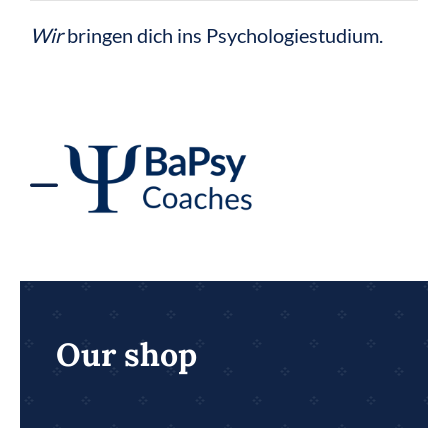
Zum
Wir
bringen dich ins Psychologiestudium.
Inhalt
springen
Toggle
Navigation
BaPsy Vorbereitung
BaPsy Bücher
Our shop
BaPsy Rechner 2026
Figural-Trainer