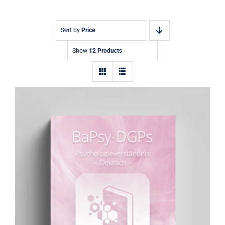
Blog
0 Artikel
Sort by
Price
Show
12 Products
Übungsbuch: Psychologieverständnis
(deutsch)