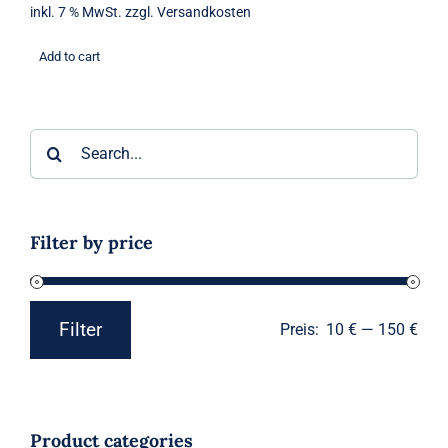
inkl. 7 % MwSt.
zzgl.
Versandkosten
Add to cart
Suche
nach:
Filter by price
Filter
Preis:
10 €
—
150 €
Min.
Max.
Preis
Preis
Product categories