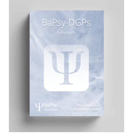
BaPsy Lehrbuch