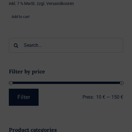
inkl. 7 % MwSt.
zzgl.
Versandkosten
Add to cart
Suche
nach:
Filter by price
Filter
Preis:
10 €
—
150 €
Min.
Max.
Preis
Preis
Product categories