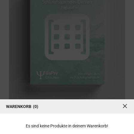
Übungsbuch: Schlussfolgerndes
Denken figural
WARENKORB
0
Übungsbuch: Schlussfolgerndes Denken figural
19,99
€
Es sind keine Produkte in deinem Warenkorb!
inkl. 7 % MwSt.
zzgl.
Versandkosten