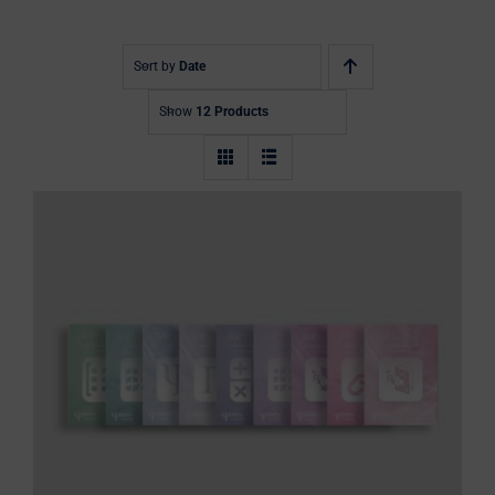
Blog
0 Artikel
Sort by
Date
Show
12 Products
BaPsy Komplettpaket 2026: BaPsy
Lehrbuch, 6 Übungsbücher und zwei
Simulationen