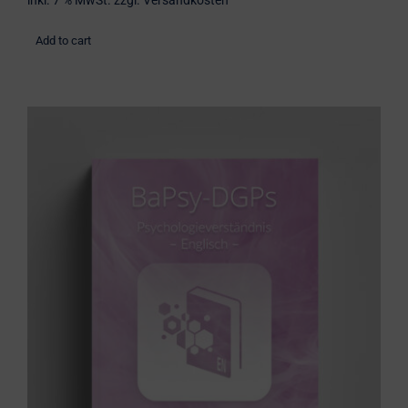
inkl. 7 % MwSt.
zzgl.
Versandkosten
Add to cart
Übungsbuch: Psychologieverständnis
(englisch)