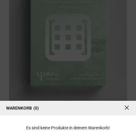
Übungsbuch: Schlussfolgerndes
Denken figural
WARENKORB
0
Übungsbuch: Schlussfolgerndes Denken figural
19,99
€
Es sind keine Produkte in deinem Warenkorb!
inkl. 7 % MwSt.
zzgl.
Versandkosten