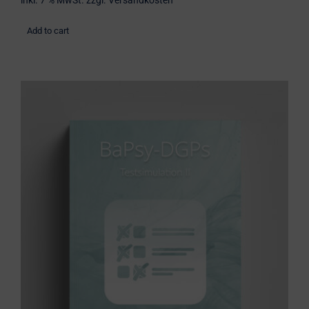
inkl. 7 % MwSt.
zzgl.
Versandkosten
Add to cart
BaPsy Simulationsbuch 2