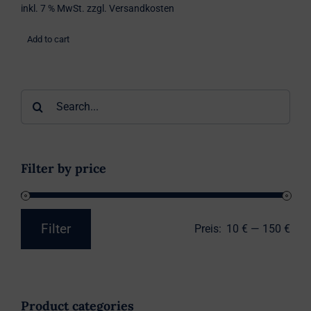
inkl. 7 % MwSt.
zzgl.
Versandkosten
Add to cart
Suche
nach:
Filter by price
Filter
Preis:
10 €
—
150 €
Min.
Max.
Preis
Preis
Product categories