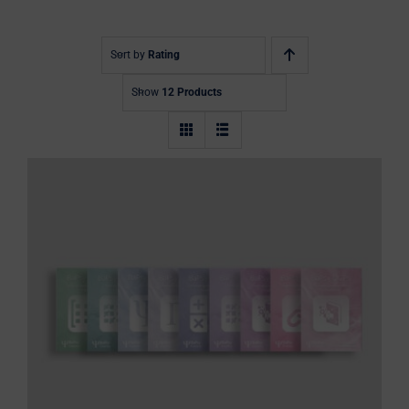
Blog
0 Artikel
Sort by
Rating
Show
12 Products
BaPsy Komplettpaket 2026: BaPsy
Lehrbuch, 6 Übungsbücher und zwei
Simulationen